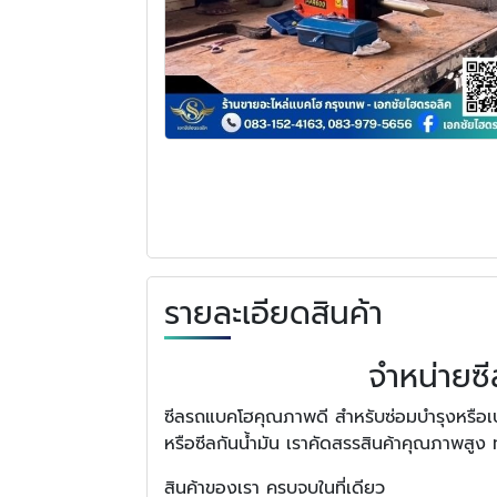
รายละเอียดสินค้า
จำหน่ายซี
ซีลรถแบคโฮคุณภาพดี สำหรับซ่อมบำรุงหรือเปล
หรือซีลกันน้ำมัน เราคัดสรรสินค้าคุณภาพสู
สินค้าของเรา ครบจบในที่เดียว