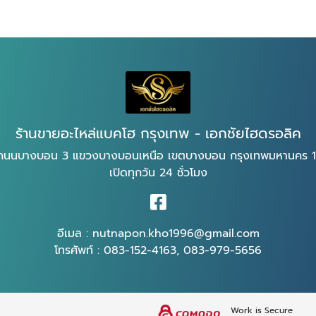
ร้านขายอะไหล่แบคโฮ กรุงเทพ - เอกชัยไฮดรอลิค
ถนนบางบอน 3 แขวงบางบอนเหนือ เขตบางบอน กรุงเทพมหานคร 
เปิดทุกวัน 24 ชั่วโมง
อีเมล :
nutnapon.kho1996@gmail.com
โทรศัพท์ :
083-152-4163
,
083-979-5656
Work is Secure