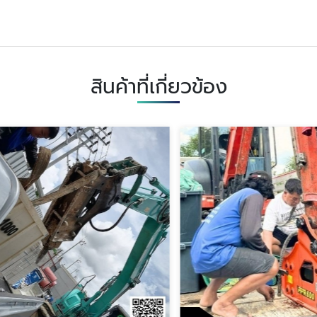
สินค้าที่เกี่ยวข้อง