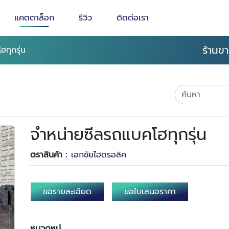
แคตตาล็อก
รีวิว
ติดต่อเรา
ร้านข
ทุกรุ่น
จำหน่ายซีลรถแบคโฮทุกรุ่น
ตราสินค้า :
เอกชัยไฮดรอลิค
ขอรายละเอียด
ขอใบเสนอราคา
หมวดหมู่