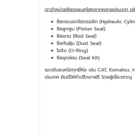
เราจำหน่ายซีลรถแบคโฮหลากหลายประเภท เช่
ซีลกระบอกไฮดรอลิก (Hydraulic Cyli
ซีลลูกสูบ (Piston Seal)
ซีลแกน (Rod Seal)
ซีลกันฝุ่น (Dust Seal)
โอริง (O-Ring)
ซีลชุดซ่อม (Seal Kit)
รองรับแบคโฮทุกยี่ห้อ เช่น CAT, Komatsu, Hi
ประเทศ ยินดีให้คำปรึกษาฟรี โดยผู้เชี่ยวชาญ