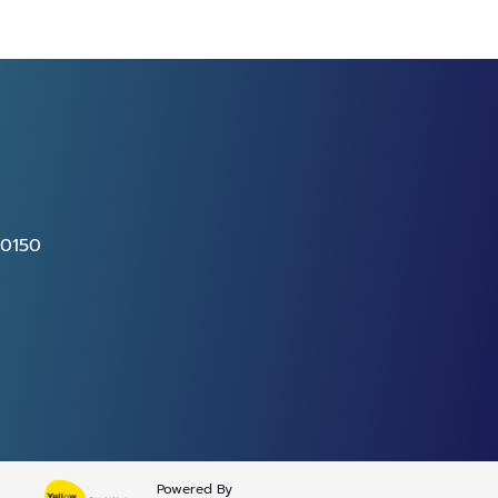
10150
Powered By