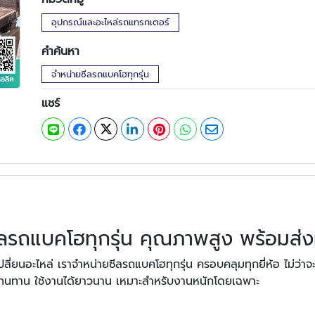
อุปกรณ์และอะไหล่รถแทรกเตอร์
คำค้นหา
จำหน่ายซีลรถแบคโฮทุกรุ่น
แชร์
ลรถแบคโฮทุกรุ่น คุณภาพสูง พร้อมส่ง
ี่ยนอะไหล่ เราจำหน่ายซีลรถแบคโฮทุกรุ่น ครอบคลุมทุกยี่ห้อ ไม่ว่า
ง ทนทาน ใช้งานได้ยาวนาน เหมาะสำหรับงานหนักโดยเฉพาะ