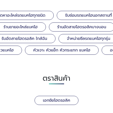
จัดหาอะไหล่รถแบคโฮทุกชนิด
รับซ่อมรถแบคโฮนอกสถานที่
ร้านขายอะไหล่แบคโฮ
ร้านอัดสายไฮดรอลิคบางบอน
รับอัดสายไฮดรอลิค ใกล้ฉัน
จำหน่ายซีลรถแบคโฮทุกรุ่น
ลวแบคโฮ
หัวเจาะ หัวแย็ก หัวกระแทก แบคโฮ
อ
ตราสินค้า
เอกชัยไฮดรอลิค