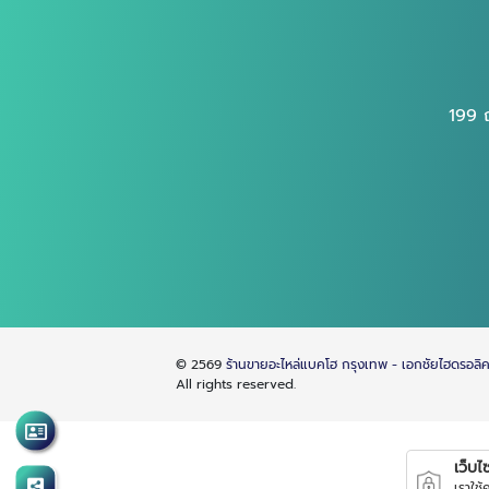
199 
© 2569
ร้านขายอะไหล่แบคโฮ กรุงเทพ - เอกชัยไฮดรอลิ
All rights reserved.
เว็บไซต
เราใช