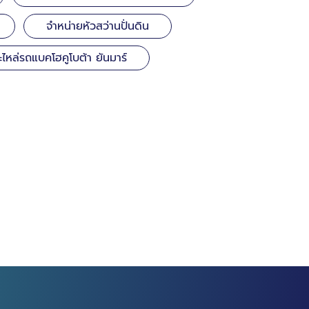
จำหน่ายหัวสว่านปั่นดิน
ะไหล่รถแบคโฮคูโบต้า ยันมาร์