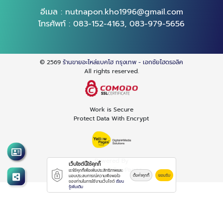
อีเมล :
nutnapon.kho1996@gmail.com
โทรศัพท์ :
083-152-4163
,
083-979-5656
© 2569
ร้านขายอะไหล่แบคโฮ กรุงเทพ - เอกชัยไฮดรอลิค
All rights reserved.
Work is Secure
Protect Data With Encrypt
Powered By
เว็บไซต์นี้ใช้คุกกี้
Thailand YellowPages
เราใช้คุกกี้เพื่อเพิ่มประสิทธิภาพและ
ตั้งค่าคุกกี้
ยอมรับ
มอบประสบการณ์ความพึงพอใจ
ของท่านในการใช้งานเว็บไซต์
เรียน
รู้เพิ่มเติม