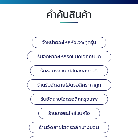
คำค้นสินค้า
จำหน่ายอะไหล่หัวเจาะทุกรุ่น
รับจัดหาอะไหล่รถแบคโฮทุกชนิด
รับซ่อมรถแบคโฮนอกสถานที่
ร้านรับอัดสายไฮดรอลิคราคาถูก
รับอัดสายไฮดรอลิคกรุงเทพ
ร้านขายอะไหล่แบคโฮ
ร้านอัดสายไฮดรอลิคบางบอน