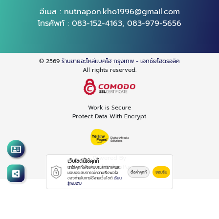
อีเมล :
nutnapon.kho1996@gmail.com
โทรศัพท์ :
083-152-4163
,
083-979-5656
© 2569
ร้านขายอะไหล่แบคโฮ กรุงเทพ - เอกชัยไฮดรอลิค
All rights reserved.
Work is Secure
Protect Data With Encrypt
Powered By
เว็บไซต์นี้ใช้คุกกี้
Thailand YellowPages
เราใช้คุกกี้เพื่อเพิ่มประสิทธิภาพและ
ตั้งค่าคุกกี้
ยอมรับ
มอบประสบการณ์ความพึงพอใจ
ของท่านในการใช้งานเว็บไซต์
เรียน
รู้เพิ่มเติม