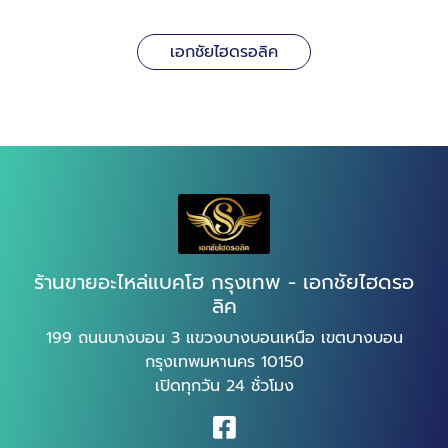
เอกชัยไฮดรอลิค
ร้านขายอะไหล่แบคโฮ กรุงเทพ - เอกชัยไฮดรอ
ลิค
199 ถนนบางบอน 3 แขวงบางบอนเหนือ เขตบางบอน
กรุงเทพมหานคร 10150
เปิดทุกวัน 24 ชั่วโมง