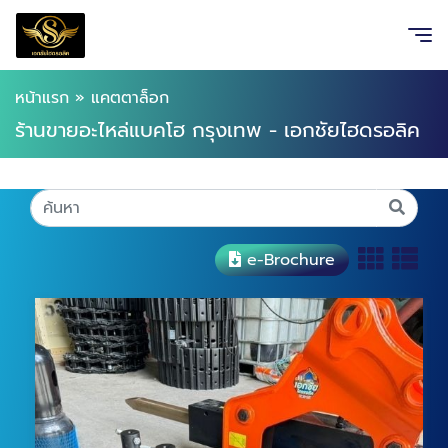
หน้าแรก
»
แคตตาล็อก
ร้านขายอะไหล่แบคโฮ กรุงเทพ - เอกชัยไฮดรอลิค
e-Brochure