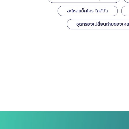
อะไหล่แม็คโคร ใกล้ฉัน
ชุดกรองเปลี่ยนถ่ายของเห