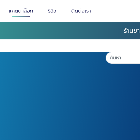
แคตตาล็อก
รีวิว
ติดต่อเรา
ร้านข